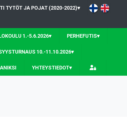
TI TYTÖT JA POJAT (2020-2022)
▾
OKOULU 1.-5.6.2026
▾
PERHEFUTIS
▾
SYYSTURNAUS 10.-11.10.2026
▾
ANIKSI
YHTEYSTIEDOT
▾