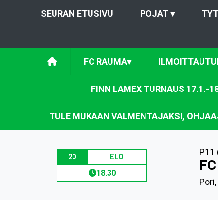
SEURAN ETUSIVU
POJAT
▾
TY
FC RAUMA
▾
ILMOITTAUTU
FINN LAMEX TURNAUS 17.1.-18
TULE MUKAAN VALMENTAJAKSI, OHJAAJ
P11 
20
ELO
FC
18.30
Pori,