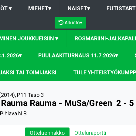
TÖT
▾
MIEHET
▾
NAISET
▾
FUTISTART
Arkisto
▾
MINEN JOUKKUEISIIN
▾
ROSMARIINI-JALKAPALL
.1.2026
▾
PUULAAKITURNAUS 11.7.2026
▾
AKSI TAI TOIMIJAKSI
TULE YHTEISTYÖKUMPP
(2014)
,
P11 Taso 3
 Rauma Rauma - MuSa/Green
2 - 5
 Pihlava N B
Otteluennakko
Otteluraportti