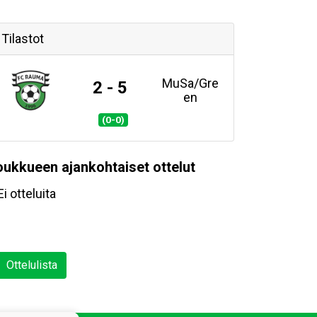
Tilastot
MuSa/Gre
2 - 5
en
(0-0)
oukkueen ajankohtaiset ottelut
Ei otteluita
Ottelulista