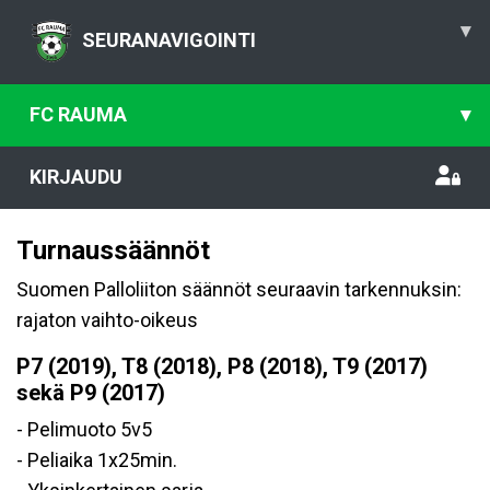
▾
SEURANAVIGOINTI
FC RAUMA
▾
KIRJAUDU
Turnaussäännöt
Suomen Palloliiton säännöt seuraavin tarkennuksin:
rajaton vaihto-oikeus
P7 (2019), T8 (2018), P8 (2018), T9 (2017)
sekä P9 (2017)
- Pelimuoto 5v5
- Peliaika 1x25min.