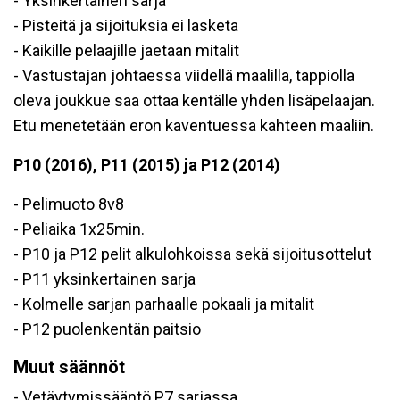
- Yksinkertainen sarja
- Pisteitä ja sijoituksia ei lasketa
- Kaikille pelaajille jaetaan mitalit
- Vastustajan johtaessa viidellä maalilla, tappiolla
oleva joukkue saa ottaa kentälle yhden lisäpelaajan.
Etu menetetään eron kaventuessa kahteen maaliin.
P10 (2016),
P11 (2015) ja P12 (2014)
- Pelimuoto 8v8
- Peliaika 1x25min.
- P10 ja P12 pelit alkulohkoissa sekä sijoitusottelut
- P11 yksinkertainen sarja
- Kolmelle sarjan parhaalle pokaali ja mitalit
- P12 puolenkentän paitsio
Muut säännöt
- Vetäytymissääntö P7 sarjassa.