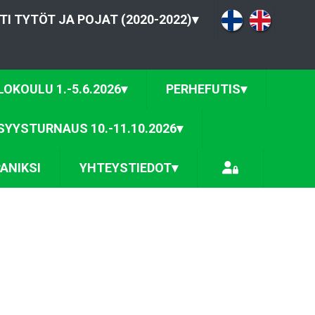
TI TYTÖT JA POJAT (2020-2022)
▾
OKOULU 1.-5.6.2026
▾
PERHEFUTIS
▾
SYYSTURNAUS 10.-11.10.2026
▾
ANIKSI
YHTEYSTIEDOT
▾