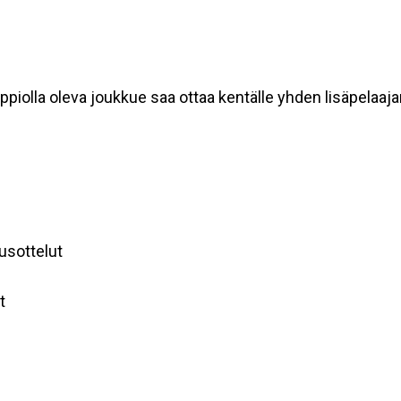
 tappiolla oleva joukkue saa ottaa kentälle yhden lisäpela
tusottelut
t