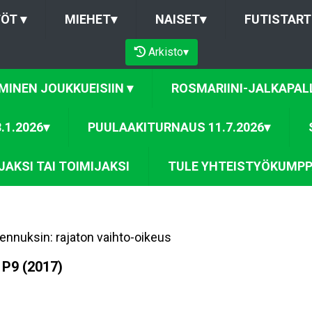
TÖT
▾
MIEHET
▾
NAISET
▾
FUTISTART
Arkisto
▾
MINEN JOUKKUEISIIN
▾
ROSMARIINI-JALKAPALL
.1.2026
▾
PUULAAKITURNAUS 11.7.2026
▾
AKSI TAI TOIMIJAKSI
TULE YHTEISTYÖKUMPP
ennuksin: rajaton vaihto-oikeus
 P9 (2017)