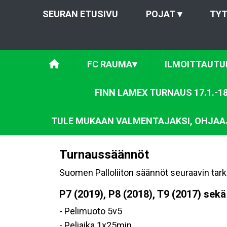
SEURAN ETUSIVU
POJAT
▾
TY
FC RAUMA
▾
ILMOITTAUTU
FINN LAMEX TURNAUS 17.1.-18
TULE MUKAAN VALMENTAJAKSI, OHJAAJ
Turnaussäännöt
Suomen Palloliiton säännöt seuraavin tark
P7 (2019), P8 (2018), T9 (2017) sekä
- Pelimuoto 5v5
- Peliaika 1x25min.