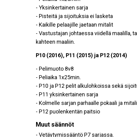
- Yksinkertainen sarja
- Pisteitä ja sijoituksia ei lasketa
- Kaikille pelaajille jaetaan mitalit
- Vastustajan johtaessa viidellä maalilla,
kahteen maaliin.
P10 (2016),
P11 (2015) ja P12 (2014)
- Pelimuoto 8v8
- Peliaika 1x25min.
- P10 ja P12 pelit alkulohkoissa sekä sijoi
- P11 yksinkertainen sarja
- Kolmelle sarjan parhaalle pokaali ja mitali
- P12 puolenkentän paitsio
Muut säännöt
- Vetäytymissääntö P7 sarjassa.