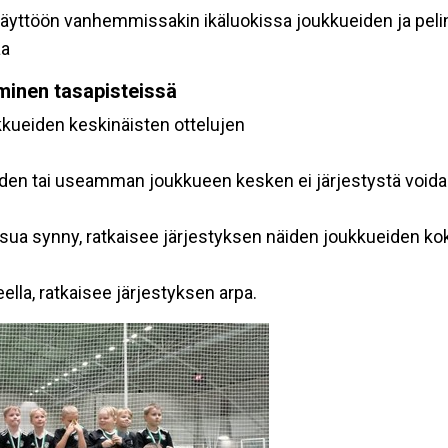
käyttöön vanhemmissakin ikäluokissa joukkueiden ja peli
aa
minen tasapisteissä
ukkueiden keskinäisten ottelujen
den tai useamman joukkueen kesken ei järjestystä voida 
tkaisua synny, ratkaisee järjestyksen näiden joukkueiden 
ella, ratkaisee järjestyksen arpa.