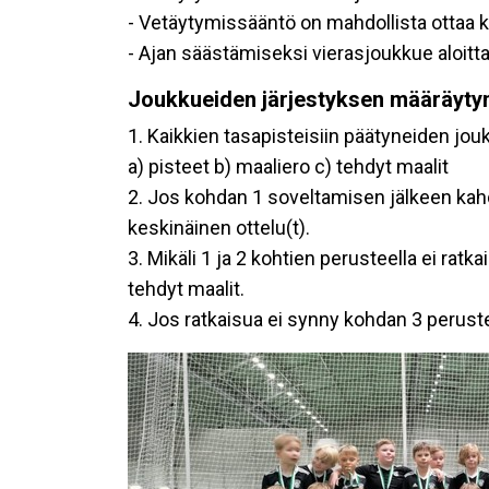
- Vetäytymissääntö on mahdollista ottaa 
- Ajan säästämiseksi vierasjoukkue aloitt
Joukkueiden järjestyksen määräyty
1. Kaikkien tasapisteisiin päätyneiden jo
a) pisteet b) maaliero c) tehdyt maalit
2. Jos kohdan 1 soveltamisen jälkeen kah
keskinäinen ottelu(t).
3. Mikäli 1 ja 2 kohtien perusteella ei ra
tehdyt maalit.
4. Jos ratkaisua ei synny kohdan 3 peruste