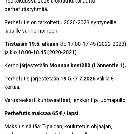
Toukokuussa 2026 aloittaa kaksi uutta
perhefutisryhmää.
Perhefutis on tarkoitettu 2020-2023 syntyneille
lapsille vanhempineen.
Tiistaisin
19
.5. alkaen
klo 17.00-17.45 (2022-2023)
ja klo 18.00-18.45 (2020-2021).
Kerho järjestetään
Monnan kentällä (Lännentie 1).
Perhefutis järjestetään
19
.5.-7.7.2026
välillä 8
kertaa.
Varusteeksi liikuntavaatteet, lenkkarit ja juomapullo.
Perhefutis maksaa 65 € / lapsi.
Maksu sisältää: T-paidan, koulutetun ohjaajan,