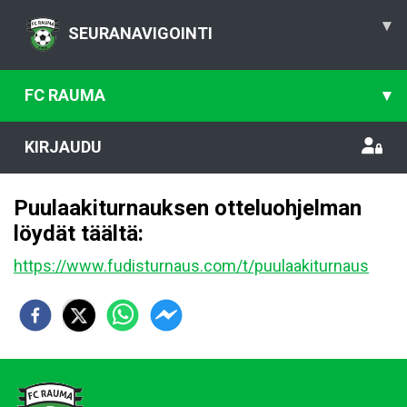
▾
SEURANAVIGOINTI
FC RAUMA
▾
KIRJAUDU
Puulaakiturnauksen otteluohjelman
löydät täältä:
https://www.fudisturnaus.com/t/puulaakiturnaus