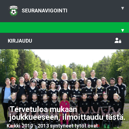
▾
SEURANAVIGOINTI
▾
KIRJAUDU
Previous
Nex
Tervetuloa mukaan
joukkueeseen, ilmoittaudu tästä.
Kaikki 2010 - 2013 syntyneet tytöt ovat